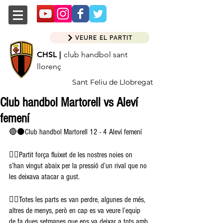
VEURE EL PARTIT
CHSL |
club handbol sant
llorenç
Sant Feliu de Llobregat
Club handbol Martorell vs Aleví
femení
🔴⚫️Club handbol Martorell 12 - 4 Aleví femení 
👉🏽Partit força fluixet de les nostres noies on 
s’han vingut abaix per la pressió d’un rival que no 
les deixava atacar a gust. 
👉🏽Totes les parts es van perdre, algunes de més, 
altres de menys, però en cap es va veure l’equip 
de fa dues setmanes que ens va deixar a tots amb 