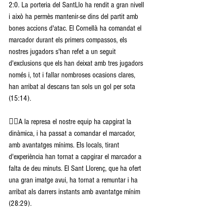
2:0. La porteria del SantLlo ha rendit a gran nivell 
i això ha permès mantenir-se dins del partit amb 
bones accions d'atac. El Cornellà ha comandat el 
marcador durant els primers compassos, els 
nostres jugadors s'han refet a un seguit 
d'exclusions que els han deixat amb tres jugadors 
només i, tot i fallar nombroses ocasions clares, 
han arribat al descans tan sols un gol per sota 
(15:14).
👉🏽A la represa el nostre equip ha capgirat la 
dinàmica, i ha passat a comandar el marcador, 
amb avantatges mínims. Els locals, tirant 
d'experiència han tornat a capgirar el marcador a 
falta de deu minuts. El Sant Llorenç, que ha ofert 
una gran imatge avui, ha tornat a remuntar i ha 
arribat als darrers instants amb avantatge mínim 
(28:29).