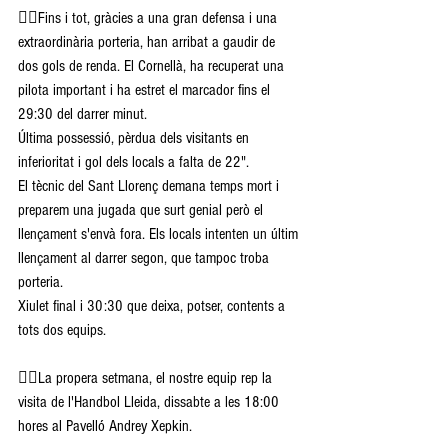
👉🏽Fins i tot, gràcies a una gran defensa i una 
extraordinària porteria, han arribat a gaudir de 
dos gols de renda. El Cornellà, ha recuperat una 
pilota important i ha estret el marcador fins el 
29:30 del darrer minut. 
Última possessió, pèrdua dels visitants en 
inferioritat i gol dels locals a falta de 22".
El tècnic del Sant Llorenç demana temps mort i 
preparem una jugada que surt genial però el 
llençament s'envà fora. Els locals intenten un últim 
llençament al darrer segon, que tampoc troba 
porteria. 
Xiulet final i 30:30 que deixa, potser, contents a 
tots dos equips. 
👉🏽La propera setmana, el nostre equip rep la 
visita de l'Handbol Lleida, dissabte a les 18:00 
hores al Pavelló Andrey Xepkin.