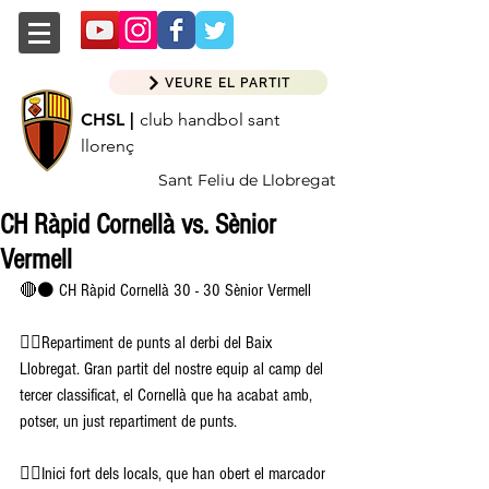
VEURE EL PARTIT
CHSL |
club handbol sant
llorenç
Sant Feliu de Llobregat
CH Ràpid Cornellà vs. Sènior
Vermell
🔴⚫️ CH Ràpid Cornellà 30 - 30 Sènior Vermell 
👉🏽Repartiment de punts al derbi del Baix 
Llobregat. Gran partit del nostre equip al camp del 
tercer classificat, el Cornellà que ha acabat amb, 
potser, un just repartiment de punts. 
👉🏽Inici fort dels locals, que han obert el marcador 