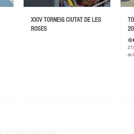
XXIV TORNEIG CIUTAT DE LES
TO
ROSES
20
🔴
27/
de l
AL D'ESPORTS ANDREY XEPKIN