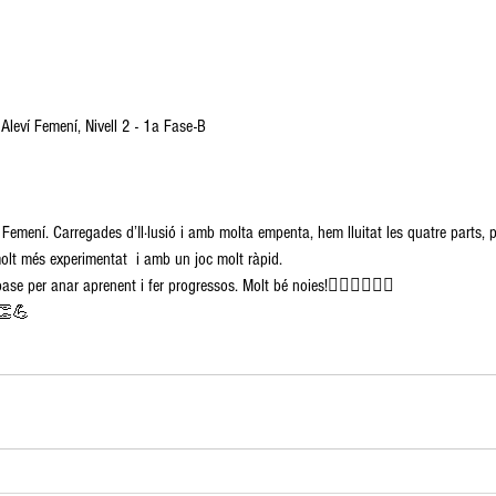
leví Femení, Nivell 2 - 1a Fase-B
ví Femení. Carregades d’Il·lusió i amb molta empenta, hem lluitat les quatre parts
lt més experimentat  i amb un joc molt ràpid.
se per anar aprenent i fer progressos. Molt bé noies!🤾‍♀️🤾‍♀️🤾‍♀️
⚫👏💪