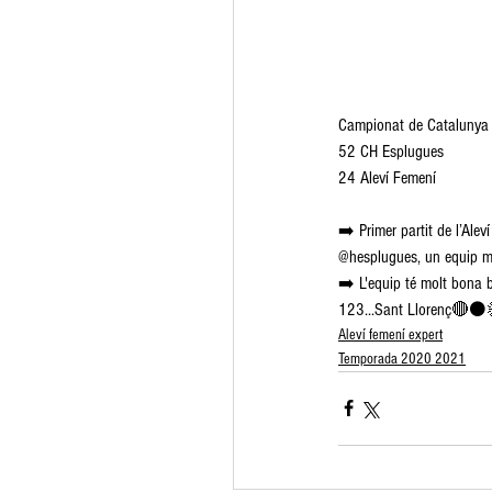
Campionat de Catalunya A
52 CH Esplugues
24 Aleví Femení
➡️ Primer partit de l’Ale
@hesplugues, un equip mo
➡️ L'equip té molt bona ba
123...Sant Llorenç🔴
Aleví femení expert
Temporada 2020 2021