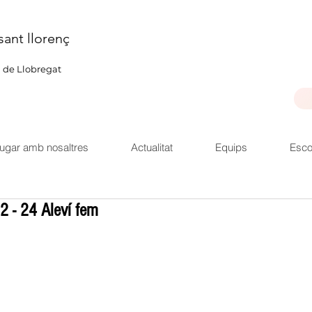
sant llorenç
u de Llobregat
ugar amb nosaltres
Actualitat
Equips
Esco
2 - 24 Aleví fem