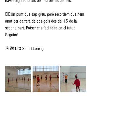
havia alguns forats ben aprofitats per ells.
👉🏽Un punt que sap greu. però recordem que hem 
anat per darrera de dos gols des del 15 de la 
segona part. Potser ens faci falta en el futur. 
Seguim! 
💪🏽123 Sant LLorenç