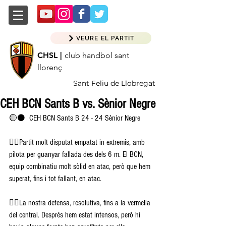
VEURE EL PARTIT
CHSL |
club handbol sant
llorenç
Sant Feliu de Llobregat
CEH BCN Sants B vs. Sènior Negre
🔴⚫️  CEH BCN Sants B 24 - 24 Sènior Negre 
👉🏽Partit molt disputat empatat in extremis, amb 
pilota per guanyar fallada des dels 6 m. El BCN, 
equip combinatiu molt sòlid en atac, però que hem 
superat, fins i tot fallant, en atac. 
👉🏽La nostra defensa, resolutiva, fins a la vermella 
del central. Després hem estat intensos, però hi 