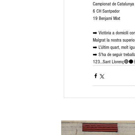
Campionat de Catalunya
6 CH Santpedor
19 Benjamí Mixt
➡️ Victòria a domicili co
Malgrat la nostra superio
➡️ L'últim quart, molt igu
➡️ S'ha de seguir treballa
123...Sant Llorenç🔴