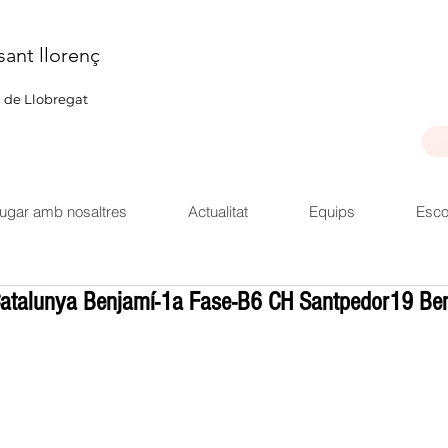
sant llorenç
u de Llobregat
ugar amb nosaltres
Actualitat
Equips
Esco
atalunya Benjamí-1a Fase-B6 CH Santpedor19 Ben