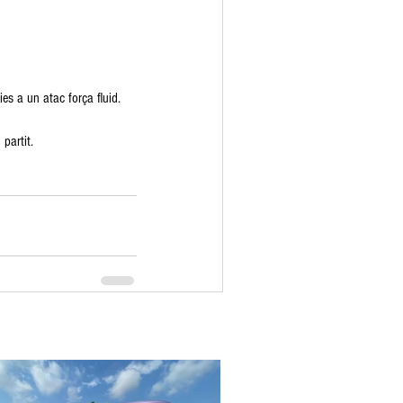
es a un atac força fluid. 
 partit.