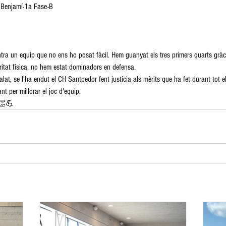
 Benjamí-1a Fase-B
ntra un equip que no ens ho posat fàcil. Hem guanyat els tres primers quarts gràci
ritat física, no hem estat dominadors en defensa.
alat, se l'ha endut el CH Santpedor fent justícia als mèrits que ha fet durant tot el
nt per millorar el joc d'equip.
⚫👏💪