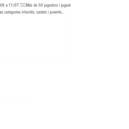
06 a l'1/07 👉🏽Més de 50 jugadors i jugadores
es categories infantils, cadets i juvenils...