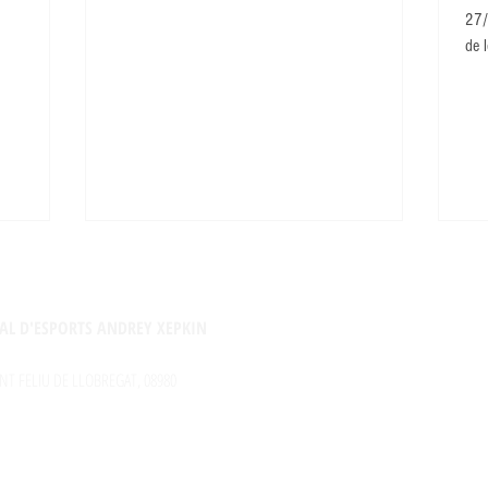
27/
de l
AL D'ESPORTS ANDREY XEPKIN
NT FELIU DE LLOBREGAT, 08980