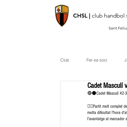
CHSL |
club handbol 
Sant Feli
Club
Fer-se soci
J
Cadet Masculí 
🔴⚫️Cadet Masculí 42-3
👉🏽Partit molt complet 
molta dificultat l'hora d'
l'avantatge al marcador a