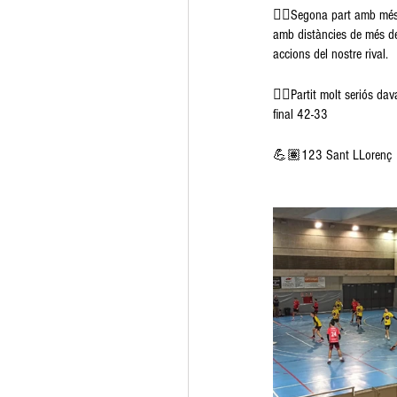
👉🏽Segona part amb més t
amb distàncies de més de 
accions del nostre rival.
👉🏽Partit molt seriós dav
final 42-33
💪🏽123 Sant LLorenç