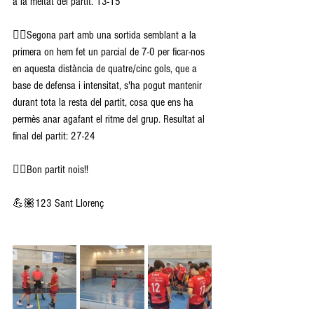
a la meitat del partit. 13-15
👉🏽Segona part amb una sortida semblant a la 
primera on hem fet un parcial de 7-0 per ficar-nos 
en aquesta distància de quatre/cinc gols, que a 
base de defensa i intensitat, s'ha pogut mantenir 
durant tota la resta del partit, cosa que ens ha 
permès anar agafant el ritme del grup. Resultat al 
final del partit: 27-24
👉🏽Bon partit nois!!
💪🏽123 Sant Llorenç