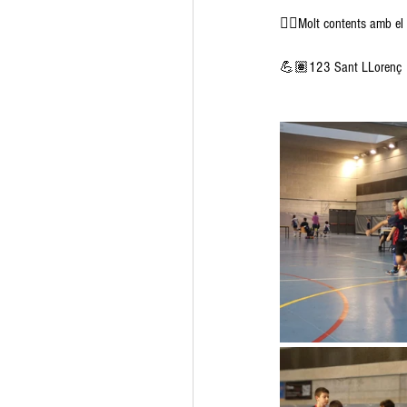
👉🏽Molt contents amb el 
💪🏽123 Sant LLorenç