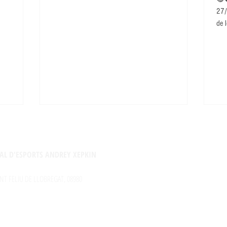
27/
de l
AL D'ESPORTS ANDREY XEPKIN
NT FELIU DE LLOBREGAT, 08980