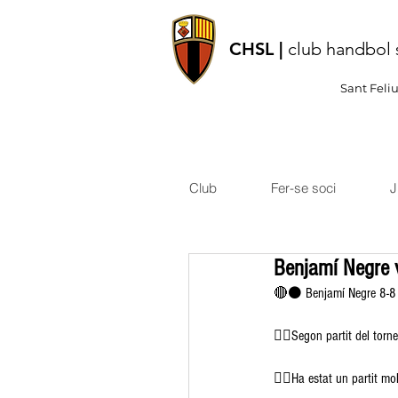
CHSL |
club handbol 
Sant Feli
Club
Fer-se soci
J
Benjamí Negre 
🔴⚫️ Benjamí Negre 8-8
👉🏽Segon partit del torn
👉🏽Ha estat un partit mo