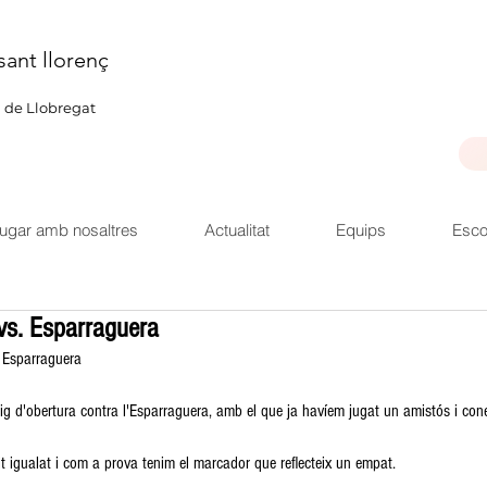
sant llorenç
u de Llobregat
ugar amb nosaltres
Actualitat
Equips
Esco
vs. Esparraguera
 Esparraguera
eig d'obertura contra l'Esparraguera, amb el que ja havíem jugat un amistós i cone
lt igualat i com a prova tenim el marcador que reflecteix un empat.