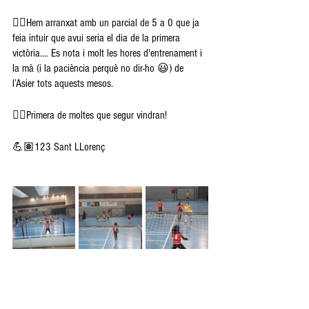
👉🏽Hem arranxat amb un parcial de 5 a 0 que ja 
feia intuir que avui seria el dia de la primera 
victòria.... Es nota i molt les hores d'entrenament i 
la mà (i la paciència perquè no dir-ho 😃) de 
l’Asier tots aquests mesos. 
👉🏽Primera de moltes que segur vindran!
💪🏽123 Sant LLorenç