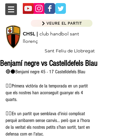
VEURE EL PARTIT
CHSL |
club handbol sant
llorenç
Sant Feliu de Llobregat
Benjamí negre vs Castelldefels Blau
🔴⚫️Benjamí negre 45 - 17 Castelldefels Blau
👉🏽Primera victòria de la temporada en un partit 
que els nostres han aconseguit guanyar els 4 
quarts. 
👉🏽En un partit que semblava d'inici complicat 
perquè arribarem sense canvis... però que a l'hora 
de la veritat els nostres petits s'han sortit, tant en 
defensa com en l'atac. 