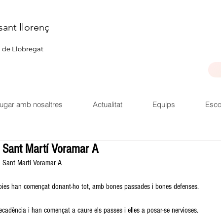
sant llorenç
u de Llobregat
ugar amb nosaltres
Actualitat
Equips
Esco
. Sant Martí Voramar A
2 Sant Martí Voramar A
s noies han començat donant-ho tot, amb bones passades i bones defenses.
decadència i han començat a caure els passes i elles a posar-se nervioses.