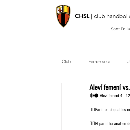
CHSL |
club handbol 
Sant Feli
Club
Fer-se soci
J
Aleví femení vs
🔴⚫️ Aleví femení 4 - 1
👉🏽Partit en el qual le
👉🏽El partit ha anat en 