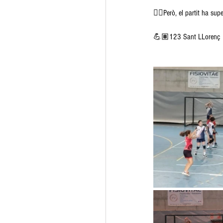
👉🏽Però, el partit ha sup
💪🏽123 Sant LLorenç