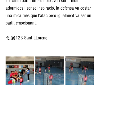
👉🏽Últim partit on les noies van sortir molt 
adormides i sense inspiració, la defensa va costar 
una mica més que l’atac però igualment va ser un 
partit emocionant.
💪🏽123 Sant LLorenç