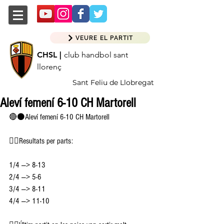
VEURE EL PARTIT
CHSL |
club handbol sant
llorenç
Sant Feliu de Llobregat
Aleví femení 6-10 CH Martorell
🔴⚫️Aleví femení 6-10 CH Martorell
👉🏽Resultats per parts:
1/4 —> 8-13
2/4 —> 5-6
3/4 —> 8-11
4/4 —> 11-10