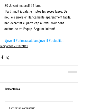
20 Juvenil masculí 21 bmb
 Partit molt igualat en totes les seves fases. De 
nou, els errors en llançaments aparentment fàcils, 
han decantat el partit cap al rival. Molt bona 
actitud de tot l'equip. Seguim lluitant!
#juvenil
#primeracatalanajuvenil
#actualitat
Temporada 2018 2019
Comentarios
Escribir un comentario...