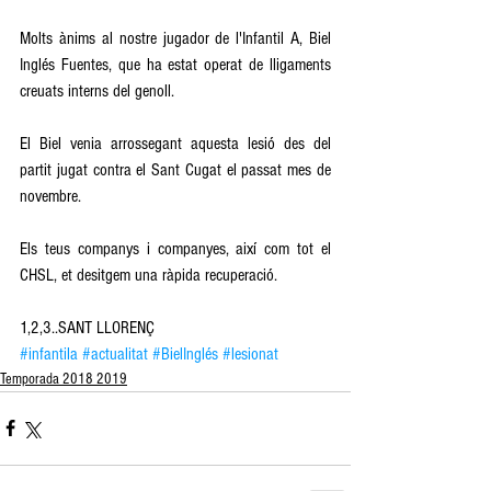
Molts ànims al nostre jugador de l'Infantil A, Biel 
Inglés Fuentes, que ha estat operat de lligaments 
creuats interns del genoll.
El Biel venia arrossegant aquesta lesió des del 
partit jugat contra el Sant Cugat el passat mes de 
novembre.
Els teus companys i companyes, així com tot el 
CHSL, et desitgem una ràpida recuperació.
1,2,3..SANT LLORENÇ
#infantila
#actualitat
#BielInglés
#lesionat
Temporada 2018 2019