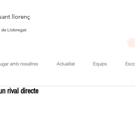
sant llorenç
u de Llobregat
ugar amb nosaltres
Actualitat
Equips
Esco
un rival directe