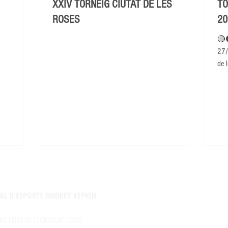
XXIV TORNEIG CIUTAT DE LES
TO
ROSES
20
🔴
27/
de l
AL D'ESPORTS ANDREY XEPKIN
NT FELIU DE LLOBREGAT, 08980