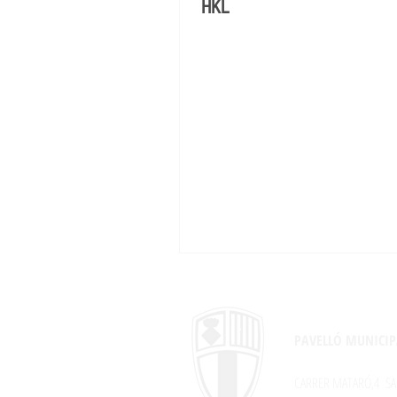
HKL
PAVELLÓ MUNICIP
CARRER MATARÓ,4
SA