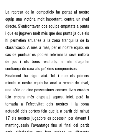
La represa de la competició ha portat al nostre 
equip una victòria molt important, contra un rival 
directe, S’enfrontaven dos equips empatats a punts 
i que es jugaven molt més que dos punts ja que els 
hi permetien situar-se a la zona tranquil·la de la 
classificació. A més a més, per el nostre equip, en 
cas de puntuar es podien refermar la seva millora 
de joc i els bons resultats, a més d’agafar 
confiança de cara als pròxims compromisos.
Finalment ha sigut així. Tot i que els primers 
minuts el nostre equip ha anat a remolc del rival, 
una sèrie de cinc possessions consecutives errades 
feia encara més disputat aquest inici, però la 
tornada a l’efectivitat dels nostres i la bona 
actuació dels porters feia que ja a partir del minut 
17 els nostres jugadors es posessin per davant i 
mantinguessin l’avantatge fins al final del partit 