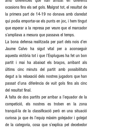
amb diferències que han arribat en diferents 
ocasions fins els set gols. Malgrat tot, el resultat de 
la primera part de 14-19 no donava amb claredat 
qui podia emportar-se els punts en joc, i hem tingut 
que esperar a la represa per veure que el marcador 
s’ampliava a mesura que passava el temps.
La bona defensa realitzada per part dels nois d’en 
Jaume Calvo ha sigut vital per a aconseguir 
aquesta victòria tot i que l’Esplugues ha fet un bon 
partit i mai ha abaixat els braços, arribant als 
últims cinc minuts del partit amb possibilitats 
degut a la relaxació dels nostres jugadors que han 
passat d’una diferència de vuit gols fins als cinc 
del resultat final.
A falta de dos partits per arribar a l’equador de la 
competició, els nostres es troben en la zona 
tranquil·la de la classificació però en una situació 
curiosa ja que és l’equip màxim golejador i golejat 
de la categoria, cosa que s’explica pel decebedor 