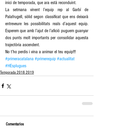
inici de temporada, que ara està reconduint.
La setmana vinent l’equip rep al Garbí de 
Palafrugell, sòlid segon classificat que ens deixarà 
entreveure les possibilitats reals d’aquest equip. 
Esperem que amb l’ajut de l’afició puguem guanyar 
dos punts molt importants per consolidar aquesta 
trajectòria ascendent.
No t’ho perdis i vina a animar el teu equip!!!
#primeracatalana
#primerequip
#actualitat
#HEsplugues
Temporada 2018 2019
Comentarios