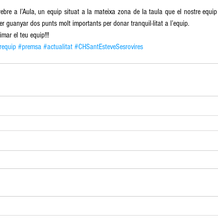
ebre a l’Aula, un equip situat a la mateixa zona de la taula que el nostre equip
 per guanyar dos punts molt importants per donar tranquil·litat a l’equip.
imar el teu equip!!!
requip
#premsa
#actualitat
#CHSantEsteveSesrovires