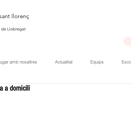
sant llorenç
u de Llobregat
ugar amb nosaltres
Actualitat
Equips
Esco
a a domicili