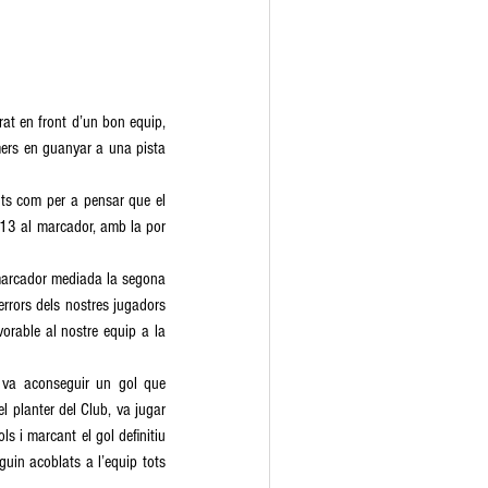
at en front d’un bon equip, 
imers en guanyar a una pista 
ts com per a pensar que el 
-13 al marcador, amb la por 
 marcador mediada la segona 
errors dels nostres jugadors 
orable al nostre equip a la 
 va aconseguir un gol que 
 planter del Club, va jugar 
s i marcant el gol definitiu 
in acoblats a l’equip tots 