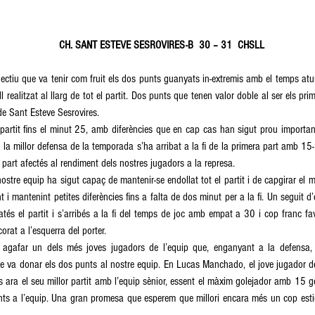
CH. SANT ESTEVE SESROVIRES-B  30 – 31  CHSLL
·lectiu que va tenir com fruit els dos punts guanyats in-extremis amb el temps atur
all realitzat al llarg de tot el partit. Dos punts que tenen valor doble al ser els pr
e Sant Esteve Sesrovires.
 partit fins el minut 25, amb diferències que en cap cas han sigut prou importan
nt la millor defensa de la temporada s’ha arribat a la fi de la primera part amb 15
a part afectés al rendiment dels nostres jugadors a la represa.
 nostre equip ha sigut capaç de mantenir-se endollat tot el partit i de capgirar el
 i mantenint petites diferències fins a falta de dos minut per a la fi. Un seguit d’
és el partit i s’arribés a la fi del temps de joc amb empat a 30 i cop franc fav
orat a l’esquerra del porter.
a agafar un dels més joves jugadors de l’equip que, enganyant a la defensa,
e va donar els dos punts al nostre equip. En Lucas Manchado, el jove jugador del
s ara el seu millor partit amb l’equip sènior, essent el màxim golejador amb 15 gol
ts a l’equip. Una gran promesa que esperem que millori encara més un cop estigu