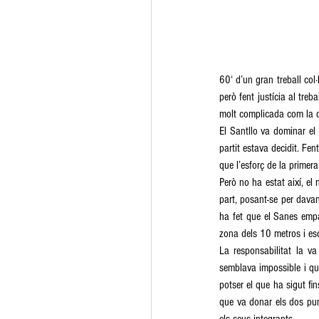
60‘ d’un gran treball col
però fent justícia al treb
molt complicada com la d
El Santllo va dominar el
partit estava decidit. Fe
que l’esforç de la primer
Però no ha estat així, el
part, posant-se per davant
ha fet que el Sanes empat
zona dels 10 metros i esc
La responsabilitat la v
semblava impossible i qu
potser el que ha sigut fin
que va donar els dos pun
els seus integrants.