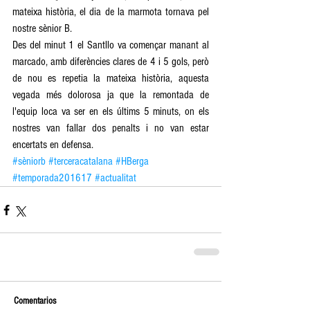
mateixa història, el dia de la marmota tornava pel 
nostre sènior B.
Des del minut 1 el Santllo va començar manant al 
marcado, amb diferències clares de 4 i 5 gols, però 
de nou es repetia la mateixa història, aquesta 
vegada més dolorosa ja que la remontada de 
l'equip loca va ser en els últims 5 minuts, on els 
nostres van fallar dos penalts i no van estar 
encertats en defensa.
#sèniorb
#terceracatalana
#HBerga
#temporada201617
#actualitat
Comentarios