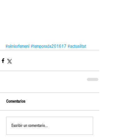
#sèniorfemení
#temporada201617
#actualitat
Comentarios
Escribir un comentario...