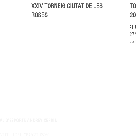
XXIV TORNEIG CIUTAT DE LES
TO
ROSES
20
🔴
27/
de l
AL D'ESPORTS ANDREY XEPKIN
NT FELIU DE LLOBREGAT, 08980