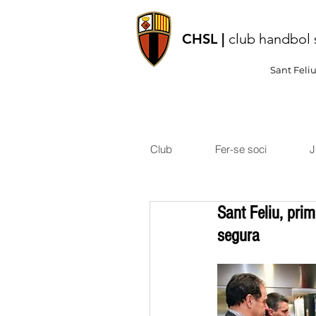
CHSL |
club handbol 
Sant Feli
Club
Fer-se soci
J
Sant Feliu, pri
segura