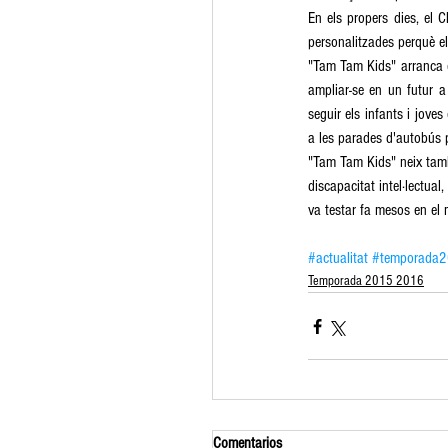
En els propers dies, el C
personalitzades perquè els s
"Tam Tam Kids" arranca en
ampliar-se en un futur a
seguir els infants i joves
a les parades d'autobús 
"Tam Tam Kids" neix també
discapacitat intel·lectua
va testar fa mesos en el 
#actualitat
#temporada
Temporada 2015 2016
Comentarios