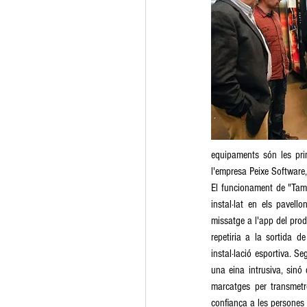
equipaments són les pri
l'empresa Peixe Software
El funcionament de "Tam 
instal·lat en els pavell
missatge a l'app del produ
repetiria a la sortida d
instal·lació esportiva. S
una eina intrusiva, sinó q
marcatges per transmetre
confiança a les persones 