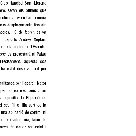
 Club Handbol Sant Llorenç 
enc seran els primers que 
ectiu d'afavorir l'autonomia 
eus desplaçaments fins als 
ecres, 10 de febrer, es va 
ó d'Esports Andrey Xepkin. 
 de la regidora d'Esports, 
brer es presentarà al Palau 
Precisament, aquests dos 
ha estat desenvolupat per 
itzada per l'aparell lector 
per correu electrònic o un 
a especificada. El procés es 
eu fill o filla surt de la 
una aplicació de control ni 
manera voluntària, facin els 
servei és donar seguretat i 