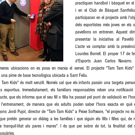
practiquen handbol i bàsquet en el
i en el Club de Bàsquet Santfeliu
participaran en el projecte amb l'obj
dels esportistes més joves en els s
pavellons on entrenen. Aquest dim
presentar la iniciativa al Pavell
L'acte va comptar amb la presència
Lourdes Borrell. El proper 17 de fe
d'Esports Juan Carlos Navarro. 
meres ubicacions on es posa en marxa el servei. El projecte "Tam Tam Kids" 
, una pime de base tecnològica ubicada a Sant Feliu. 
Tam Kids" és molt senzill. Només cal que els infants passin una targeta personal
ons esportius. Immediatament, els familiars responsables reben una notificació 
cte, que els informa que el seu fill o filla ha passat pel punt de validació en l'hor
e l'entrenament, de manera que els adults poden saber l'hora exacta en què el s
egons Jordi Pujol, director de "Tam Tam Kids" a Peixe Software, "el projecte no és 
ue pretén generar un diàleg a les famílies i que siguin els fills i filles qui, de 
 tranquil·litat als pares i mares". I és que per sobre de tot, la finalitat del 
usuàries.  