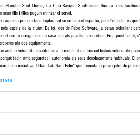
lub Handbol Sant Llorenç i el Club Bàsquet Santfeliuenc lliurarà a les famílies 
eus fills i filles puguin utilitzar el servei. 
 aquesta primera fase implantant-se en l'àmbit esportiu, però l'objectiu és que la 
 més espais de la ciutat. De fet, des de Peixe Software, ja estan treballant per
 en el seu recorregut des de casa fins als pavellons esportius. En aquest sentit, s'
properes als dos equipaments. 
 amb la voluntat de contribuir a la mobilitat d'altres col·lectius vulnerables, c
l, perquè facin amb seguretat i autonomia els seus desplaçaments habituals. El pr
marc de la iniciativa "Urban Lab Sant Feliu" que fomenta la prova pilot de projecte
201516