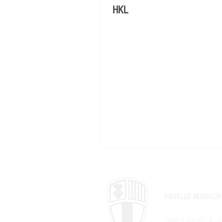
HKL
PAVELLÓ MUNICIP
CARRER MATARÓ,4
SA