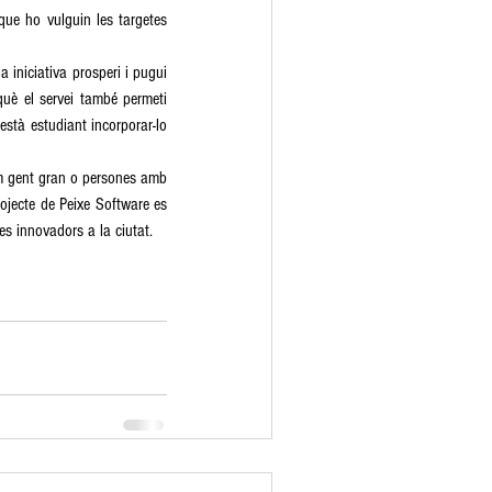
que ho vulguin les targetes 
iniciativa prosperi i pugui 
què el servei també permeti 
està estudiant incorporar-lo 
om gent gran o persones amb 
ojecte de Peixe Software es 
s innovadors a la ciutat.   