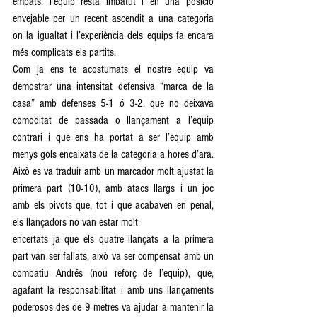
empats, l’equip resta imbatut i en una posició 
envejable per un recent ascendit a una categoria 
on la igualtat i l’experiència dels equips fa encara 
més complicats els partits.    
Com ja ens te acostumats el nostre equip va 
demostrar una intensitat defensiva “marca de la 
casa” amb defenses 5-1 ó 3-2, que no deixava 
comoditat de passada o llançament a l’equip 
contrari i que ens ha portat a ser l’equip amb 
menys gols encaixats de la categoria a hores d’ara. 
Això es va traduir amb un marcador molt ajustat la 
primera part (10-10), amb atacs llargs i un joc 
amb els pivots que, tot i que acabaven en penal, 
els llançadors no van estar molt  
encertats ja que els quatre llançats a la primera 
part van ser fallats, això va ser compensat amb un 
combatiu Andrés (nou reforç de l’equip), que, 
agafant la responsabilitat i amb uns llançaments 
poderosos des de 9 metres va ajudar a mantenir la 