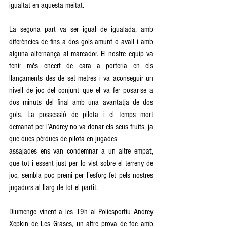
igualtat en aquesta meitat.  
La segona part va ser igual de igualada, amb 
diferències de fins a dos gols amunt o avall i amb 
alguna alternança al marcador. El nostre equip va 
tenir més encert de cara a porteria en els 
llançaments des de set metres i va aconseguir un 
nivell de joc del conjunt que el va fer posar-se a 
dos minuts del final amb una avantatja de dos 
gols. La possessió de pilota i el temps mort 
demanat per l’Andrey no va donar els seus fruits, ja 
que dues pèrdues de pilota en jugades  
assajades ens van condemnar a un altre empat, 
que tot i essent just per lo vist sobre el terreny de 
joc, sembla poc premi per l’esforç fet pels nostres 
jugadors al llarg de tot el partit. 
Diumenge vinent a les 19h al Poliesportiu Andrey 
Xepkin de Les Grases, un altre prova de foc amb 