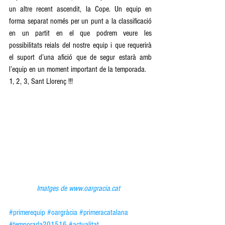
un altre recent ascendit, la Cope. Un equip en 
forma separat només per un punt a la classificació 
en un partit en el que podrem veure les 
possibilitats reials del nostre equip i que requerirà 
el suport d’una afició que de segur estarà amb 
l’equip en un moment important de la temporada. 
1, 2, 3, Sant Llorenç !!! 
Imatges de www.oargracia.cat 
#primerequip
#oargràcia
#primeracatalana
#temporada201516
#actualitat