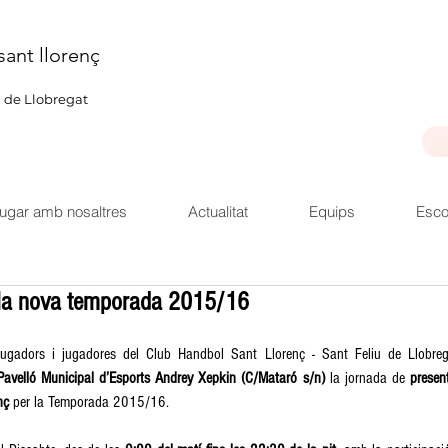
sant llorenç
u de Llobregat
ugar amb nosaltres
Actualitat
Equips
Esco
 la nova temporada 2015/16
jugadors i jugadores del Club Handbol Sant Llorenç - Sant Feliu de Llobreg
Pavelló Municipal d’Esports Andrey Xepkin (C/Mataró s/n)
 la jornada de 
presen
nç
 per la Temporada 2015/16. 