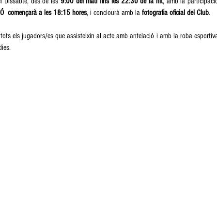
l Dissabte, des de les 
9:00 del matí fins les 22:30 de la nit
, amb la participaci
Ó  començarà a les 18:15 hores
, i conclourà amb la 
fotografia oficial del Club
. 
s els jugadors/es que assisteixin al acte amb antelació i amb la roba esportiva 
ies. 