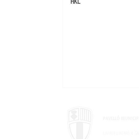
HKL
PAVELLÓ MUNICIP
CARRER MATARÓ,4
SA