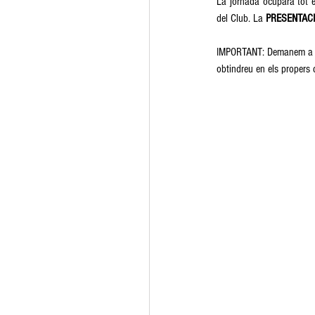
La jornada ocuparà tot e
del Club. La
 PRESENTACI
IMPORTANT: Demanem a tot
obtindreu en els propers d