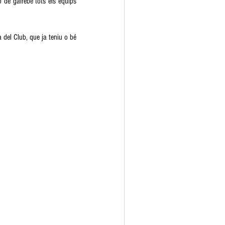
ó de gairebé tots els equips 
del Club, que ja teniu o bé 