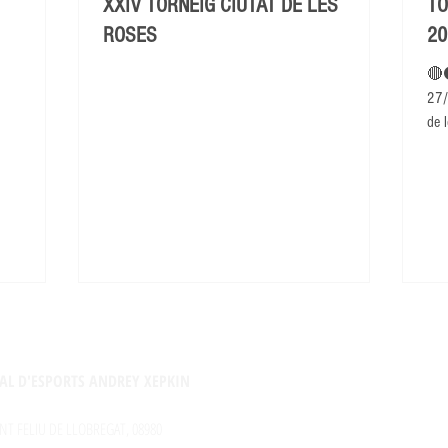
XXIV TORNEIG CIUTAT DE LES
TO
ROSES
20
🔴
27/
de l
AL D'ESPORTS ANDREY XEPKIN
NT FELIU DE LLOBREGAT, 08980