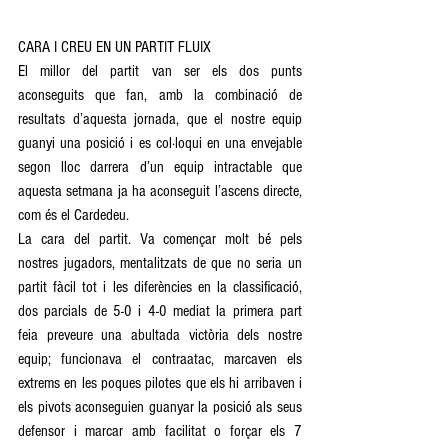
CARA I CREU EN UN PARTIT FLUIX 
El millor del partit van ser els dos punts 
aconseguits que fan, amb la combinació de 
resultats d’aquesta jornada, que el nostre equip 
guanyi una posició i es col·loqui en una envejable 
segon lloc darrera d’un equip intractable que 
aquesta setmana ja ha aconseguit l’ascens directe, 
com és el Cardedeu. 
La cara del partit. Va començar molt bé pels 
nostres jugadors, mentalitzats de que no seria un 
partit fàcil tot i les diferències en la classificació, 
dos parcials de 5-0 i 4-0 mediat la primera part 
feia preveure una abultada victòria dels nostre 
equip; funcionava el contraatac, marcaven els 
extrems en les poques pilotes que els hi arribaven i 
els pivots aconseguien guanyar la posició als seus 
defensor i marcar amb facilitat o forçar els 7 