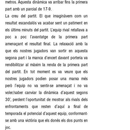
metros. Aquesta dinàmica va arribar fins la primera 
part amb un parcial de 17-9. 
La creu del partit. El que imaginàvem com un 
resultat escandalós va acabar sent un patiment en 
els últims minuts del partit. L’equip rival retallava a 
poc a poc l’avantatge de la primera part 
amenaçant el resultat final. La relaxació amb la 
que els nostres jugadors van sortir en aquesta 
segona part i la manca d’encert davant porteria va 
rendibilitzar al màxim la renda de la primera part 
del partit. En tot moment es va veure que els 
nostres jugadors podien posar una marxa més 
però l’equip no va sentir-se amenaçat i no va 
voler/saber canviar la dinàmica d’aquest segons 
30’, perdent l’oportunitat de mostrar als rivals dels 
enfrontaments que resten d’aquí a final de 
temporada el potencial d’aquest equip, conformant-
se amb una victòria que els donés els dos punts en 
joc.    