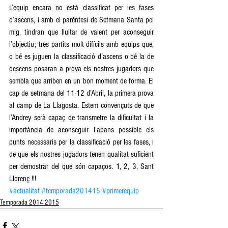
L’equip encara no està classificat per les fases 
d’ascens, i amb el parèntesi de Setmana Santa pel 
mig, tindran que lluitar de valent per aconseguir 
l’objectiu; tres partits molt difícils amb equips que, 
o bé es juguen la classificació d’ascens o bé la de 
descens posaran a prova els nostres jugadors que 
sembla que arriben en un bon moment de forma. El 
cap de setmana del 11-12 d’Abril, la primera prova 
al camp de La Llagosta. Estem convençuts de que 
l’Andrey serà capaç de transmetre la dificultat i la 
importància de aconseguir l’abans possible els 
punts necessaris per la classificació per les fases, i 
de que els nostres jugadors tenen qualitat suficient 
per demostrar del que són capaços. 1, 2, 3, Sant 
Llorenç !!!   
#actualitat
#temporada201415
#primerequip
Temporada 2014 2015