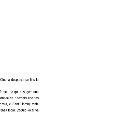
lub a desplaçar-se fins la 
fament (a qui desitgem una 
ant-se en diferents accions 
ntra, el Sant Llorenç tenia 
nsa local. L'equip local va 