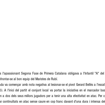
va l'apassionant Segona Fase de Primera Catalana obligava a l'Infantil "A" del C
nfrontar-se al bon equip del Maristes de Rubí. 
da va començar amb nota negativa al lesionar-se el pivot Gerard Bellès a l'escal
). A l'inici del partit el conjunt local va portar la iniciativa en el marcador bas
n a dos dels seus millors jugadors per a tenir una alta efectivitat en atac. Per co
ar continuïtats en atac sense caure en cop franc davant d'una dura i intensa defe