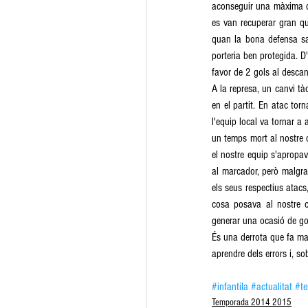
aconseguir una màxima dif
es van recuperar gran qu
quan la bona defensa san
porteria ben protegida. 
favor de 2 gols al descan
A la represa, un canvi tàc
en el partit. En atac to
l'equip local va tornar a
un temps mort al nostre c
el nostre equip s'apropa
al marcador, però malgrat
els seus respectius atacs,
cosa posava al nostre c
generar una ocasió de gol, 
És una derrota que fa mal 
aprendre dels errors i, so
#infantila
#actualitat
#t
Temporada 2014 2015