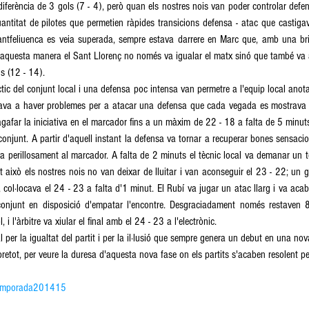
erència de 3 gols (7 - 4), però quan els nostres nois van poder controlar defens
antitat de pilotes que permetien ràpides transicions defensa - atac que castigav
tfeliuenca es veia superada, sempre estava darrere en Marc que, amb una bril
D'aquesta manera el Sant Llorenç no només va igualar el matx sinó que també va a
s (12 - 14). 
tic del conjunt local i una defensa poc intensa van permetre a l'equip local anotar
rnava a haver problemes per a atacar una defensa que cada vegada es mostrava
 agafar la iniciativa en el marcador fins a un màxim de 22 - 18 a falta de 5 minut
onjunt. A partir d'aquell instant la defensa va tornar a recuperar bones sensacions
va perillosament al marcador. A falta de 2 minuts el tècnic local va demanar un
 això els nostres nois no van deixar de lluitar i van aconseguir el 23 - 22; un 
 col·locava el 24 - 23 a falta d'1 minut. El Rubí va jugar un atac llarg i va acaba
onjunt en disposició d'empatar l'encontre. Desgraciadament només restaven 
i l'àrbitre va xiular el final amb el 24 - 23 a l'electrònic. 
per la igualtat del partit i per la il·lusió que sempre genera un debut en una nova
bretot, per veure la duresa d'aquesta nova fase on els partits s'acaben resolent per
emporada201415