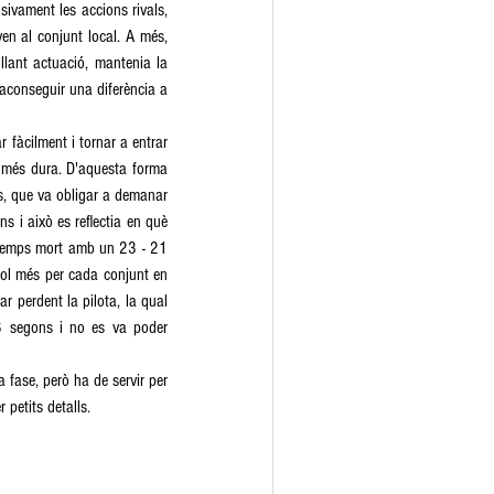
ivament les accions rivals, 
en al conjunt local. A més, 
lant actuació, mantenia la 
conseguir una diferència a 
 fàcilment i tornar a entrar 
 més dura. D'aquesta forma 
s, que va obligar a demanar 
 i això es reflectia en què 
 temps mort amb un 23 - 21 
gol més per cada conjunt en 
r perdent la pilota, la qual 
8 segons i no es va poder 
 fase, però ha de servir per 
 petits detalls. 