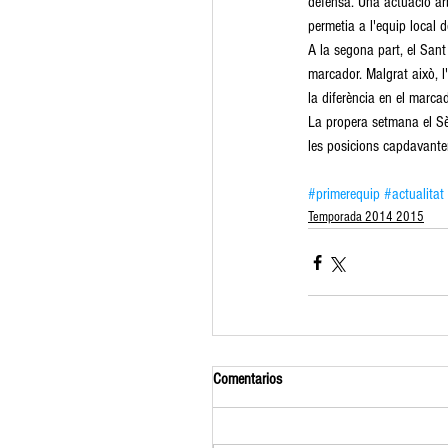
defensa. Una actuació arb
permetia a l'equip local d
A la segona part, el Sant 
marcador. Malgrat això, l
la diferència en el marcad
La propera setmana el Sèni
les posicions capdavantere
#primerequip
#actualitat
Temporada 2014 2015
Comentarios