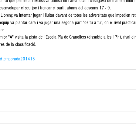
itral que permetia l'excessiva duresa en l'àrea local i castigava de manera molt r
esenvolupar el seu joc i trencar el partit abans del descans 17 - 9. 
Llorenç va intentar jugar i lluitar davant de totes les adversitats que impedien reta
'equip va plantar cara i va jugar una segona part "de tu a tu", on el rival pràcti
or. 
or "A" visita la pista de l'Escola Pía de Granollers (dissabte a les 17h), rival dir
s de la classificació. 
#temporada201415