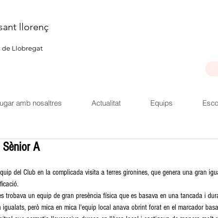
sant llorenç
u de Llobregat
ugar amb nosaltres
Actualitat
Equips
Esco
 Sènior A
quip del Club en la complicada visita a terres gironines, que genera una gran igual
icació. 
es trobava un equip de gran presència física que es basava en una tancada i dura
 igualats, però mica en mica l'equip local anava obrint forat en el marcador bas