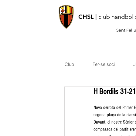
CHSL |
club handbol 
Sant Feli
Club
Fer-se soci
J
H Bordils 31-21
Nova derrota del Primer E
segona plaça de la classif
Davant, el nostre Sènior 
compassos del partit eren