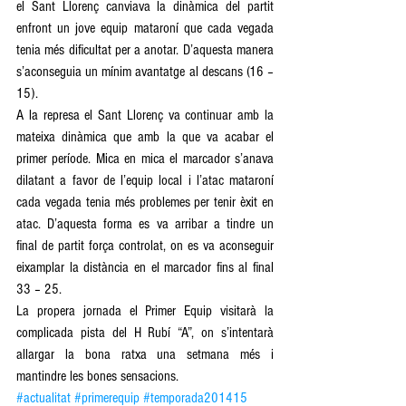
el Sant Llorenç canviava la dinàmica del partit 
enfront un jove equip mataroní que cada vegada 
tenia més dificultat per a anotar. D’aquesta manera 
s’aconseguia un mínim avantatge al descans (16 – 
15). 
A la represa el Sant Llorenç va continuar amb la 
mateixa dinàmica que amb la que va acabar el 
primer període. Mica en mica el marcador s’anava 
dilatant a favor de l’equip local i l’atac mataroní 
cada vegada tenia més problemes per tenir èxit en 
atac. D’aquesta forma es va arribar a tindre un 
final de partit força controlat, on es va aconseguir 
eixamplar la distància en el marcador fins al final 
33 – 25. 
La propera jornada el Primer Equip visitarà la 
complicada pista del H Rubí “A”, on s’intentarà 
allargar la bona ratxa una setmana més i 
mantindre les bones sensacions.
#actualitat
#primerequip
#temporada201415