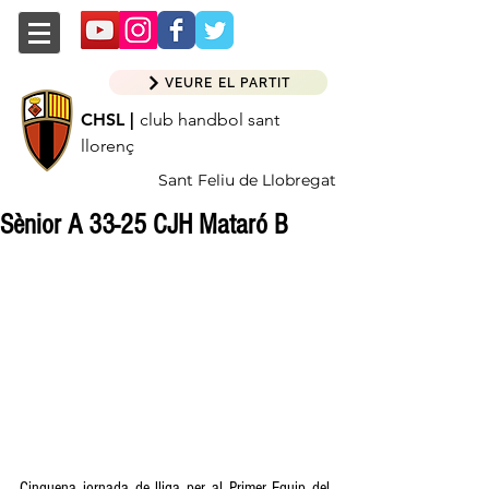
VEURE EL PARTIT
CHSL |
club handbol sant
llorenç
Sant Feliu de Llobregat
Sènior A 33-25 CJH Mataró B
Cinquena jornada de lliga per al Primer Equip del 