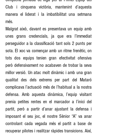
Club i cinquena victòria, mantenint d’aquesta 
manera el liderat i la imbatibilitat una setmana 
més. 
Malgrat això, davant es presentava un equip amb 
unes grans credencials, ja que era l’immediat 
perseguidor a la classificació tant sols 2 punts per 
sota. El xoc va començar amb un ritme frenètic, on 
tots dos equips tenien gran efectivitat ofensiva 
però defensivament no acabaven de trobar la seva 
millor versió. Un atac molt dinàmic i amb una gran 
qualitat des dels extrems per part del Mataró 
complicava l’actuació més de l’habitual a la nostra 
defensa. Amb aquesta dinàmica, l’equip visitant 
prenia petites rentes en el marcador a l’inici del 
partit, però a partir d’anar ajustant la defensa i 
imposant el seu joc, el nostre Sènior “A” va anar 
controlant cada vegada més el partit a base de 
recuperar pilotes i realitzar ràpides transicions. Així, 