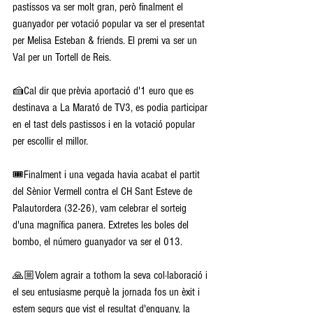
pastissos va ser molt gran, però finalment el 
guanyador per votació popular va ser el presentat 
per Melisa Esteban & friends. El premi va ser un 
Val per un Tortell de Reis.
🍰Cal dir que prèvia aportació d'1 euro que es 
destinava a La Marató de TV3, es podia participar 
en el tast dels pastissos i en la votació popular 
per escollir el millor.
🎟️Finalment i una vegada havia acabat el partit 
del Sènior Vermell contra el CH Sant Esteve de 
Palautordera (32-26), vam celebrar el sorteig 
d'una magnífica panera. Extretes les boles del 
bombo, el número guanyador va ser el 013.
🙏🏼Volem agrair a tothom la seva col·laboració i 
el seu entusiasme perquè la jornada fos un èxit i 
estem segurs que vist el resultat d'enguany, la 