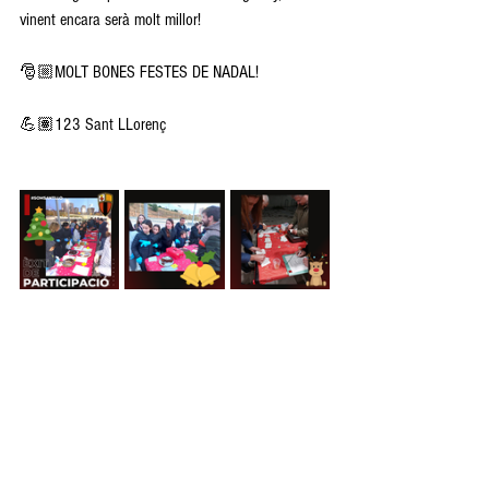
vinent encara serà molt millor!
🎅🏼MOLT BONES FESTES DE NADAL!
💪🏽123 Sant LLorenç