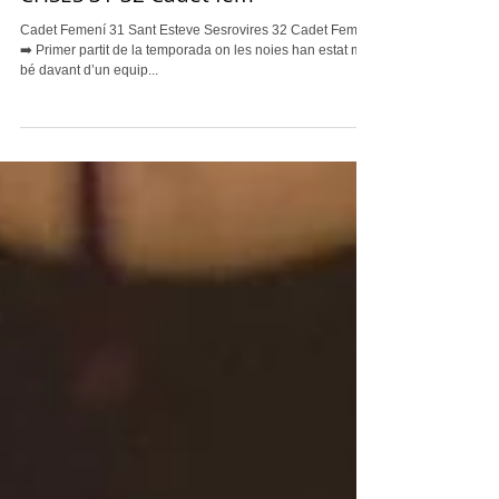
CHSES 31-32 Cadet fem
Cadet Femení 31 Sant Esteve Sesrovires 32 Cadet Femení
➡️ Primer partit de la temporada on les noies han estat molt
bé davant d’un equip...