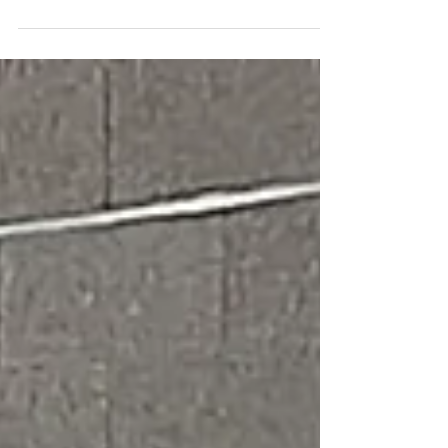
Malgrat no poder entrenar a la pista, l'entrenador Miquel
González va organitzar ahir, una nova sessió on line,
primer amb treball físic...