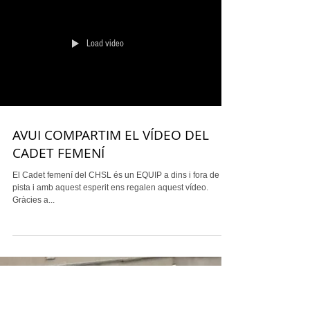
@handbolmolins_official i amb sensacions molt positives.
A la primera part hem...
Load video
AVUI COMPARTIM EL VÍDEO DEL
CADET FEMENÍ
El Cadet femení del CHSL és un EQUIP a dins i fora de la
pista i amb aquest esperit ens regalen aquest vídeo.
Gràcies a...