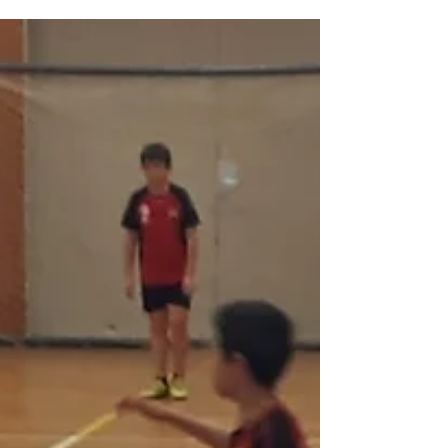
lluitat però el rival ha fet un gran joc tant en defensa com
en atac que no hem...