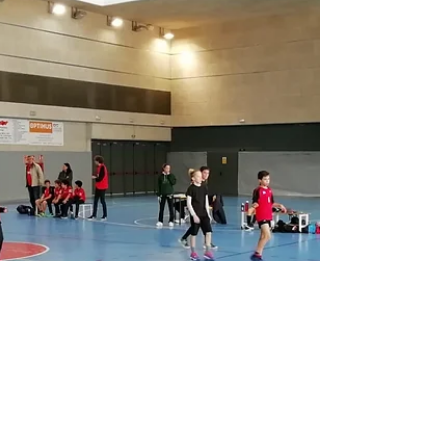
rival amb un joc molt dur que hem sabut contrarestar amb
un gran joc en equip....