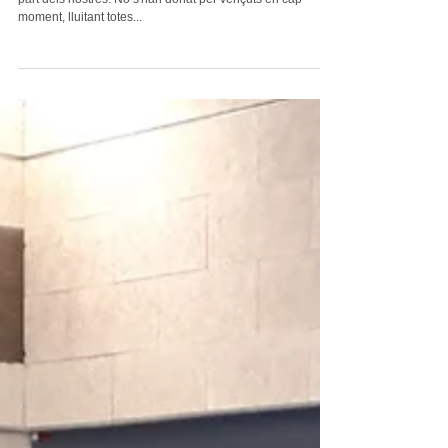
Castelldefels 3-1 Aleví Pau Vila Sant
Llorenç
Gran partit contra el líder del grup. Molt bona actitud per
part dels nostres. No s'han donat per vençuts en cap
moment, lluitant totes...